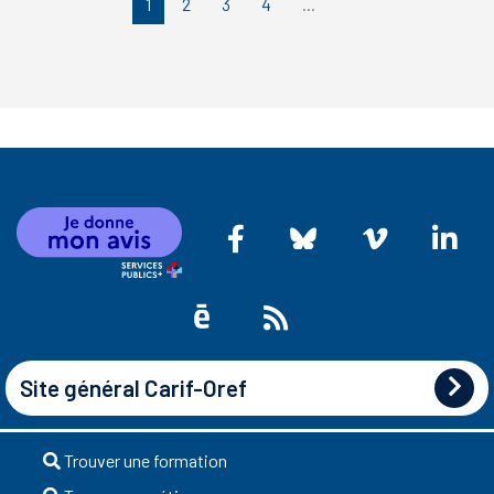
1
2
3
4
...
Site général Carif-Oref
Trouver une formation