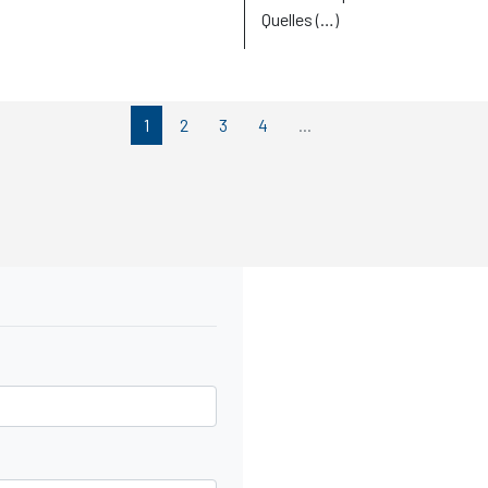
Quelles (…)
1
2
3
4
...