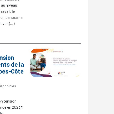
 au niveau
ravail, le
e un panorama
avail (…)
0
ension
nts de la
lpes-Côte
isponibles
en tension
ence en 2023
?
ls