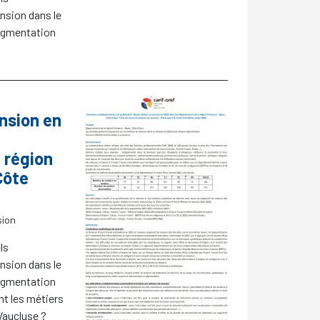
nsion dans le
augmentation
nsion en
 région
Côte
sion
ls
nsion dans le
augmentation
nt les métiers
 Vaucluse
?