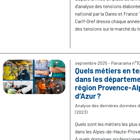
d’analyse des tensions élaborée
national par la Dares et France T
Carif-Oref dresse chaque anné
des tensions sur le marché du tr
septembre 2025
- Panarama n°1
Quels métiers en t
dans les départeme
région Provence-A
d’Azur
?
Analyse des dernières données d
(2023)
Quels sont les métiers les plus 
dans les Alpes-de-Haute-Prov
À quels domaines professionne