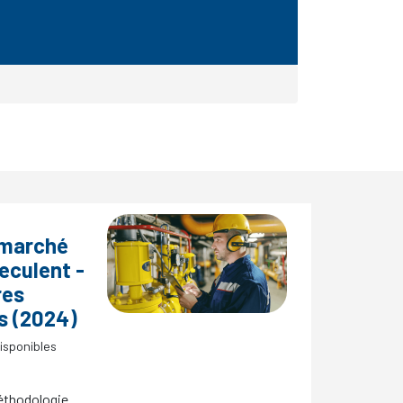
 marché
reculent -
res
s (2024)
isponibles
méthodologie