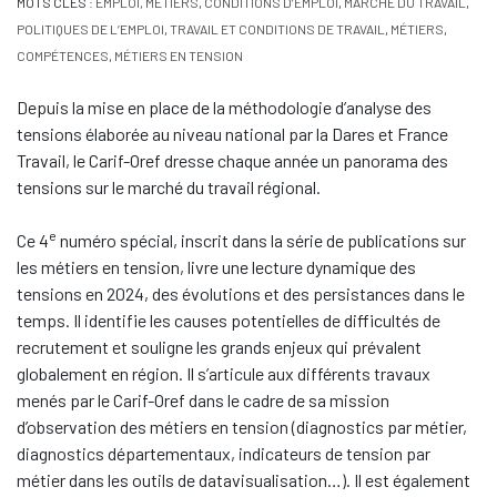
MOTS CLÉS :
EMPLOI, MÉTIERS
,
CONDITIONS D’EMPLOI
,
MARCHÉ DU TRAVAIL
,
POLITIQUES DE L’EMPLOI
,
TRAVAIL ET CONDITIONS DE TRAVAIL
,
MÉTIERS
,
COMPÉTENCES
,
MÉTIERS EN TENSION
Depuis la mise en place de la méthodologie d’analyse des
tensions élaborée au niveau national par la Dares et France
Travail, le Carif-Oref dresse chaque année un panorama des
tensions sur le marché du travail régional.
e
Ce 4
numéro spécial, inscrit dans la série de publications sur
les métiers en tension, livre une lecture dynamique des
tensions en 2024, des évolutions et des persistances dans le
temps. Il identifie les causes potentielles de difficultés de
recrutement et souligne les grands enjeux qui prévalent
globalement en région. Il s’articule aux différents travaux
menés par le Carif-Oref dans le cadre de sa mission
d’observation des métiers en tension (diagnostics par métier,
diagnostics départementaux, indicateurs de tension par
métier dans les outils de datavisualisation…). Il est également