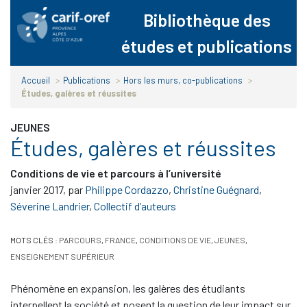
Panneau de gestion des cookies
Bibliothèque des
études et publications
Accueil
>
Publications
>
Hors les murs, co-publications
>
Études, galères et réussites
JEUNES
Études, galères et réussites
Conditions de vie et parcours à l’université
janvier 2017
,
par
Philippe Cordazzo
,
Christine Guégnard
,
Séverine Landrier
,
Collectif d’auteurs
MOTS CLÉS :
PARCOURS
,
FRANCE
,
CONDITIONS DE VIE
,
JEUNES
,
ENSEIGNEMENT SUPÉRIEUR
Phénomène en expansion, les galères des étudiants
interpellent la société et posent la question de leur impact sur