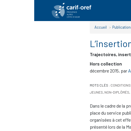
Panneau de gestion des cookies
Accueil
>
Publication
L’insertio
Trajectoires, inser
Hors collection
décembre 2015
,
par
A
MOTS CLÉS :
CONDITIONS
JEUNES
,
NON-DIPLÔMÉS
,
Dans le cadre de la pr
place du service publ
organisées à cet effe
présenté lors de la Ma