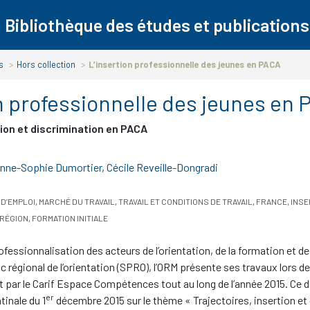
Bibliothèque des études et publications
s
>
Hors collection
>
L’insertion professionnelle des jeunes en PACA
n professionnelle des jeunes en
tion et discrimination en PACA
nne-Sophie Dumortier
,
Cécile Reveille-Dongradi
 D’EMPLOI
,
MARCHÉ DU TRAVAIL
,
TRAVAIL ET CONDITIONS DE TRAVAIL
,
FRANCE
,
INSE
RÉGION
,
FORMATION INITIALE
ofessionnalisation des acteurs de l’orientation, de la formation et de 
ic régional de l’orientation (SPRO), l’ORM présente ses travaux lors d
t par le Carif Espace Compétences tout au long de l’année 2015. Ce 
er
tinale du 1
décembre 2015 sur le thème «
Trajectoires, insertion et