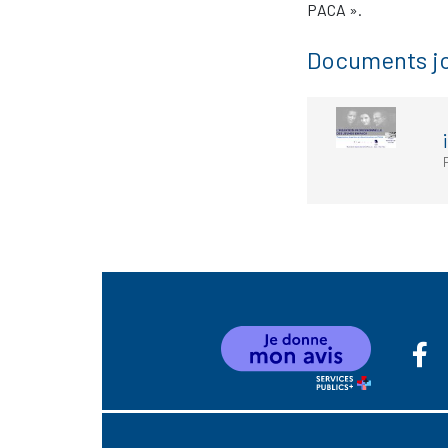
PACA
».
Documents jo