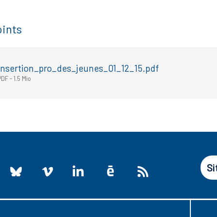
ints
insertion_pro_des_jeunes_01_12_15.pdf
PDF
-
1.5 Mio
Si