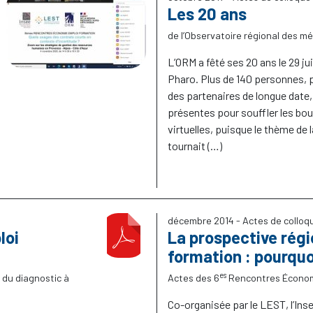
Les 20 ans
de l’Observatoire régional des mé
L’ORM a fêté ses 20 ans le 29 ju
Pharo. Plus de 140 personnes, p
des partenaires de longue date,
présentes pour souffler les bo
virtuelles, puisque le thème de 
tournait (…)
décembre 2014
- Actes de colloq
loi
La prospective régi
formation : pourquo
es
: du diagnostic à
Actes des 6
Rencontres Économ
Co-organisée par le LEST, l’Inse