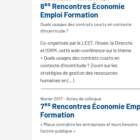
es
8
Rencontres Économie
Emploi Formation
Quels usages des contrats courts en contexte
d’incertitude
?
Co-organisée par le LEST, l’Insee, la Direccte
et l’ORM, cette web-conférence sur le thème
«
Quels usages des contrats courts en
contexte d’incertitude
? Zoom sur les
stratégies de gestion des ressources
humaines en (…)
février 2017
- Actes de colloque
es
7
Rencontres Économie Emp
Formation
«
Mieux connaître les entreprises et leurs besoins 
l’action publique
»