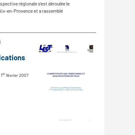
spective régionale s’est déroulée le
’Aix-en-Provence et a rassemblé
1
fications
er
 1
février 2007