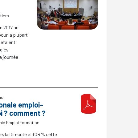
tiers
in 2017 au
our la plupart
 étaient
ugies
la journée
ue
onale emploi-
i
? comment
?
ie Emploi Formation
e, la Direccte et l’ORM, cette