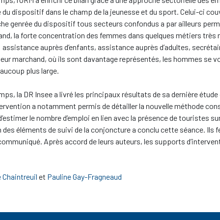
 du dispositif dans le champ de la jeunesse et du sport. Celui-ci couv
he genrée du dispositif tous secteurs confondus a par ailleurs perm
and, la forte concentration des femmes dans quelques métiers très 
 assistance auprès d’enfants, assistance auprès d’adultes, secrétair
teur marchand, où ils sont davantage représentés, les hommes se vo
aucoup plus large.
ps, la DR Insee a livré les principaux résultats de sa dernière étude
tervention a notamment permis de détailler la nouvelle méthode const
d’estimer le nombre d’emploi en lien avec la présence de touristes sur 
n des éléments de suivi de la conjoncture a conclu cette séance. Ils 
 communiqué. Après accord de leurs auteurs, les supports d’interven
 Chaintreuil
et
Pauline Gay-Fragneaud