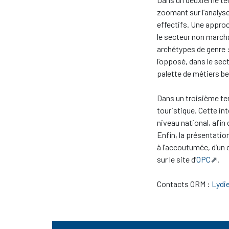
zoomant sur l’analyse
effectifs. Une approc
le secteur non march
archétypes de genre :
l’opposé, dans le sec
palette de métiers be
Dans un troisième tem
touristique. Cette in
niveau national, afin 
Enfin, la présentatio
à l’accoutumée, d’un
sur le site d’
OPC
.
Contacts ORM :
Lydie