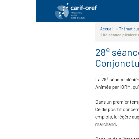
Panneau de gestion des cookies
Accueil
>
Thématique
28e séance plénière
e
28
séance
Conjonctu
e
La 28
séance plénièr
Animée par l’ORM, qui
Dans un premier temps
Ce dispositif concern
emplois, la légère a
marchand.
Dans un deuxième temp