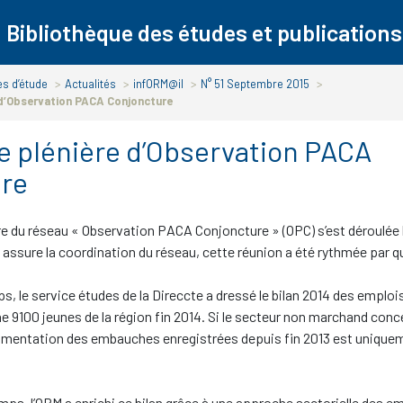
Bibliothèque des études et publications
s d’étude
>
Actualités
>
infORM@il
>
N° 51 Septembre 2015
>
 d’Observation PACA Conjoncture
 plénière d’Observation PACA
re
e du réseau «
Observation PACA Conjoncture
» (OPC) s’est déroulée l
 assure la coordination du réseau, cette réunion a été rythmée par q
, le service études de la Direccte a dressé le bilan 2014 des emploi
e 9100 jeunes de la région fin 2014. Si le secteur non marchand conc
ugmentation des embauches enregistrées depuis fin 2013 est uniquem
s, l’ORM a enrichi ce bilan grâce à une approche sectorielle des em