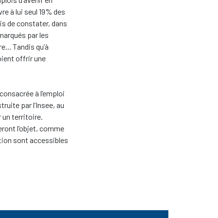
re à lui seul 19% des
is de constater, dans
marqués par les
e... Tandis qu’à
ient offrir une
 consacrée à l’emploi
ruite par l’Insee, au
un territoire.
feront l’objet, comme
tion sont accessibles